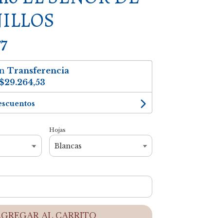
NILLOS
77
on
Transferencia
$29.264,53
escuentos
Hojas
AGREGAR AL CARRITO