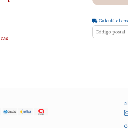
Calculá el co
ncas
N
C