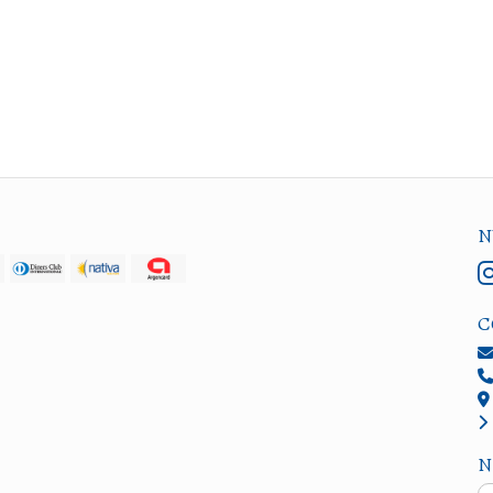
N
C
N