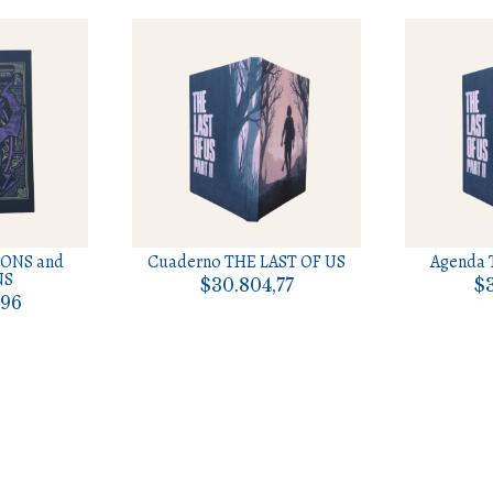
ONS and
Cuaderno THE LAST OF US
Agenda 
NS
$30.804,77
$3
,96