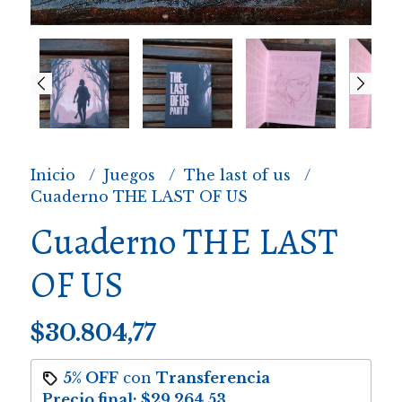
Inicio
Juegos
The last of us
Cuaderno THE LAST OF US
Cuaderno THE LAST
OF US
$30.804,77
5% OFF
con
Transferencia
Precio final:
$29.264,53